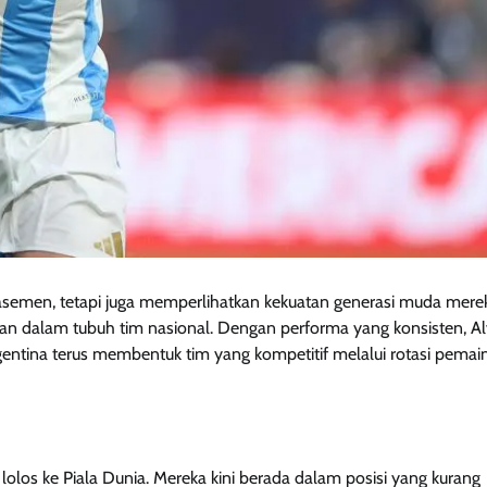
klasemen, tetapi juga memperlihatkan kekuatan generasi muda mere
alan dalam tubuh tim nasional. Dengan performa yang konsisten, A
ntina terus membentuk tim yang kompetitif melalui rotasi pemai
lolos ke Piala Dunia. Mereka kini berada dalam posisi yang kurang