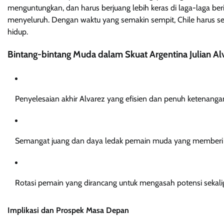
menguntungkan, dan harus berjuang lebih keras di laga-laga be
menyeluruh. Dengan waktu yang semakin sempit, Chile harus se
hidup.
Bintang-bintang Muda dalam Skuat Argentina Julian Al
Penyelesaian akhir Alvarez yang efisien dan penuh ketenanga
Semangat juang dan daya ledak pemain muda yang memberi
Rotasi pemain yang dirancang untuk mengasah potensi sekali
Implikasi dan Prospek Masa Depan