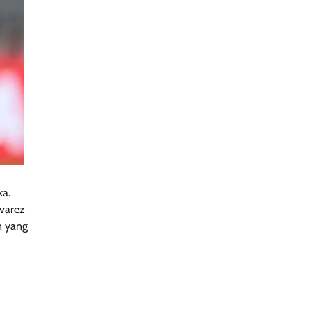
ka.
lvarez
n yang