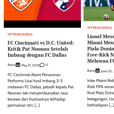
INTERNASIONAL
INTERNASIONAL
Lionel Mes
Miami Men
FC Cincinnati vs D.C. United:
Piala Duni
Kritik Pat Noonan Setelah
Free-Kick 
Imbang dengan FC Dallas
Melawan FC
Ramu
0
May 31, 2025
Ramu
June 20,
FC Cincinnati Alami Penurunan
Inter Miami Reb
Performa Usai hasil imbang 3-3
Klub FIFA seca
melawan FC Dallas, pelatih kepala Pat
final Piala Dun
Noonan tak menyembunyikan rasa
ketegangan, Lio
kecewa dan frustrasinya terhadap
berhadapan […
permainan tim. […]