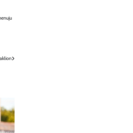
 menuju
aklion