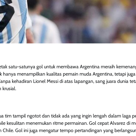
ncetak satu-satunya gol untuk membawa Argentina meraih kemena
 tidak hanya menampilkan kualitas pemain muda Argentina, tetapi juga
pa kehadiran Lionel Messi di atas lapangan, sang juara dunia tet
krusial.
dua tim tampil ngotot dan tidak ada yang ingin lengah dalam laga p
ile kesulitan menemukan ritme permainan. Gol cepat Alvarez di m
 Chile. Gol ini juga mengatur tempo pertandingan yang berlangsu