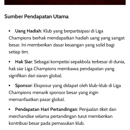
Sumber Pendapatan Utama
Uang Hadiah
: Klub yang berpartisipasi di Liga
Champions berhak mendapatkan hadiah uang yang sangat
besar. Ini memberikan dasar keuangan yang solid bagi
setiap tim.
Hak Siar
: Sebagai kompetisi sepakbola terbesar di dunia,
hak siar Liga Champions membawa pendapatan yang
signifikan dari siaran global.
Sponsor
: Eksposur yang didapat oleh klub-klub di Liga
Champions menarik sponsor besar yang ingin
memanfaatkan pasar global.
Pendapatan Hari Pertandingan
: Penjualan tiket dan
merchandise selama pertandingan turut memberikan
kontribusi besar pada pemasukan klub.