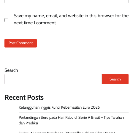
Save my name, email, and website in this browser for the
next time I comment.
Search
Search
Recent Posts
Ketangguhan Inggris Kunci Keberhasilan Euro 2025
Pertandingan Seru pada Hari Rabu di Serie A Brasil – Tips Taruhan
dan Prediksi