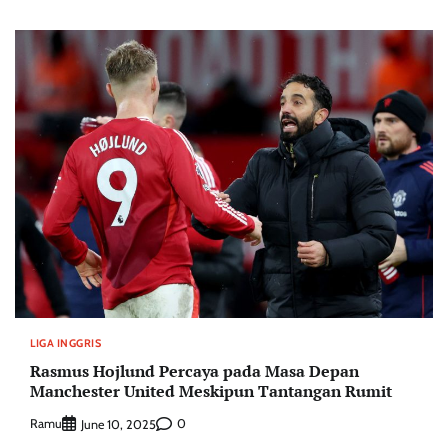
LIGA INGGRIS
Rasmus Hojlund Percaya pada Masa Depan
Manchester United Meskipun Tantangan Rumit
Ramu
0
June 10, 2025