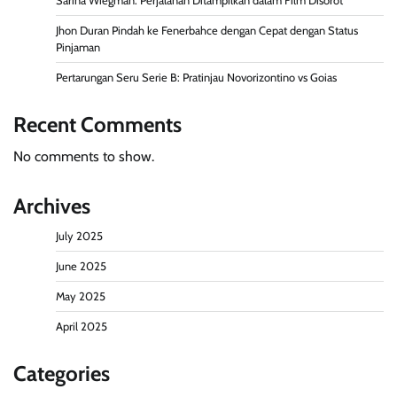
Sarina Wiegman: Perjalanan Ditampilkan dalam Film Disorot
Jhon Duran Pindah ke Fenerbahce dengan Cepat dengan Status
Pinjaman
Pertarungan Seru Serie B: Pratinjau Novorizontino vs Goias
Recent Comments
No comments to show.
Archives
July 2025
June 2025
May 2025
April 2025
Categories