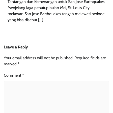
Tantangan dan Kemenangan untuk San Jose Earthquakes
Menjelang laga penutup bulan Mei, St. Louis City
melawan San Jose Earthquakes tengah melewati periode
yang bisa disebut […]
Leave a Reply
Your email address will not be published.
Required fields are
marked
*
Comment
*