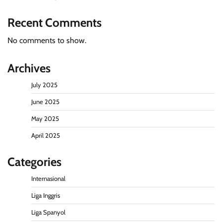
Recent Comments
No comments to show.
Archives
July 2025
June 2025
May 2025
April 2025
Categories
Internasional
Liga Inggris
Liga Spanyol