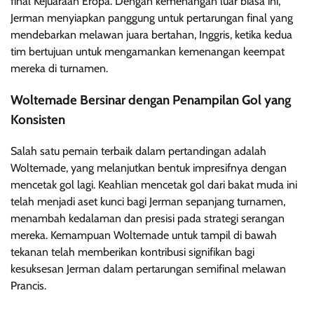
final Kejuaraan Eropa. Dengan kemenangan luar biasa ini,
Jerman menyiapkan panggung untuk pertarungan final yang
mendebarkan melawan juara bertahan, Inggris, ketika kedua
tim bertujuan untuk mengamankan kemenangan keempat
mereka di turnamen.
Woltemade Bersinar dengan Penampilan Gol yang
Konsisten
Salah satu pemain terbaik dalam pertandingan adalah
Woltemade, yang melanjutkan bentuk impresifnya dengan
mencetak gol lagi. Keahlian mencetak gol dari bakat muda ini
telah menjadi aset kunci bagi Jerman sepanjang turnamen,
menambah kedalaman dan presisi pada strategi serangan
mereka. Kemampuan Woltemade untuk tampil di bawah
tekanan telah memberikan kontribusi signifikan bagi
kesuksesan Jerman dalam pertarungan semifinal melawan
Prancis.