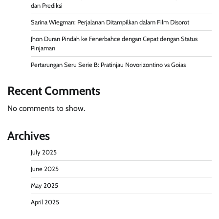
dan Prediksi
Sarina Wiegman: Perjalanan Ditampilkan dalam Film Disorot
Jhon Duran Pindah ke Fenerbahce dengan Cepat dengan Status
Pinjaman
Pertarungan Seru Serie B: Pratinjau Novorizontino vs Goias
Recent Comments
No comments to show.
Archives
July 2025
June 2025
May 2025
April 2025