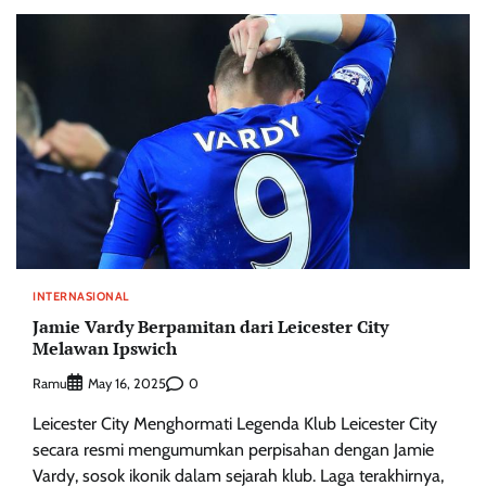
INTERNASIONAL
Jamie Vardy Berpamitan dari Leicester City
Melawan Ipswich
Ramu
0
May 16, 2025
Leicester City Menghormati Legenda Klub Leicester City
secara resmi mengumumkan perpisahan dengan Jamie
Vardy, sosok ikonik dalam sejarah klub. Laga terakhirnya,