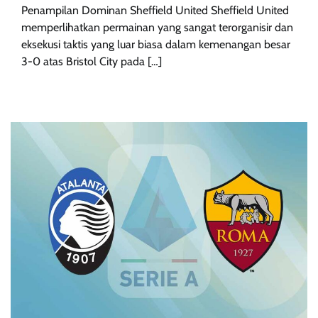
Penampilan Dominan Sheffield United Sheffield United
memperlihatkan permainan yang sangat terorganisir dan
eksekusi taktis yang luar biasa dalam kemenangan besar
3-0 atas Bristol City pada […]