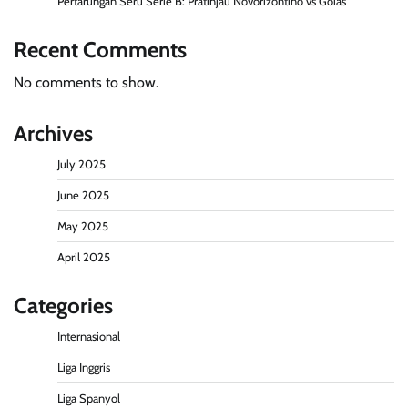
Pertarungan Seru Serie B: Pratinjau Novorizontino vs Goias
Recent Comments
No comments to show.
Archives
July 2025
June 2025
May 2025
April 2025
Categories
Internasional
Liga Inggris
Liga Spanyol