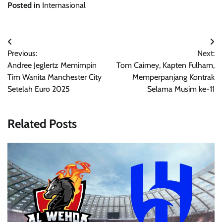
Posted in
Internasional
Post
Previous:
Next:
navigation
Andree Jeglertz Memimpin
Tom Cairney, Kapten Fulham,
Tim Wanita Manchester City
Memperpanjang Kontrak
Setelah Euro 2025
Selama Musim ke-11
Related Posts