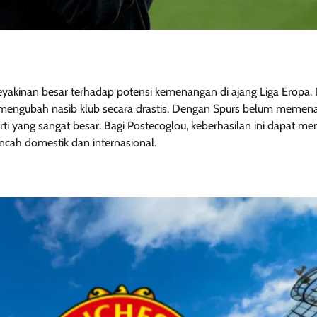
akinan besar terhadap potensi kemenangan di ajang Liga Eropa. 
 mengubah nasib klub secara drastis. Dengan Spurs belum memen
 arti yang sangat besar. Bagi Postecoglou, keberhasilan ini dapat 
ncah domestik dan internasional.