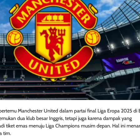
 bertemu Manchester United dalam partai final Liga Eropa 2025 di B
mukan dua klub besar Inggris, tetapi juga karena dampak yang
njadi tiket emas menuju Liga Champions musim depan. Hal ini me
 tim.