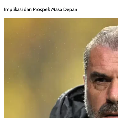
Implikasi dan Prospek Masa Depan