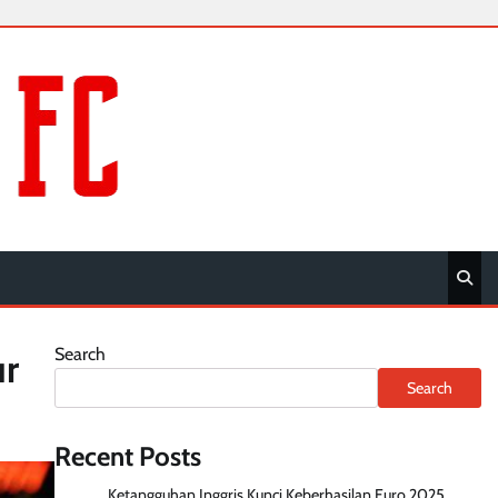
Search
ur
Search
Recent Posts
Ketangguhan Inggris Kunci Keberhasilan Euro 2025