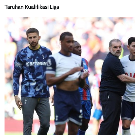
Taruhan Kualifikasi Liga