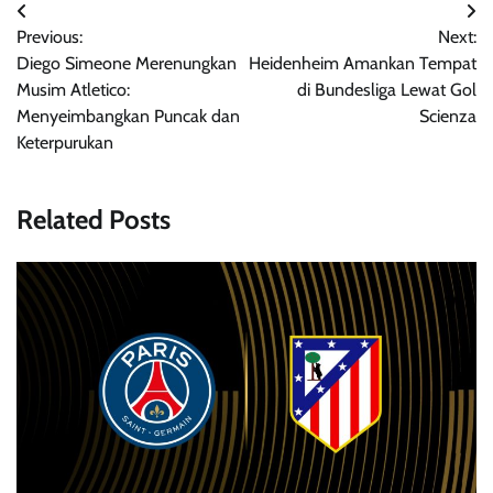
Post
Previous:
Next:
navigation
Diego Simeone Merenungkan
Heidenheim Amankan Tempat
Musim Atletico:
di Bundesliga Lewat Gol
Menyeimbangkan Puncak dan
Scienza
Keterpurukan
Related Posts