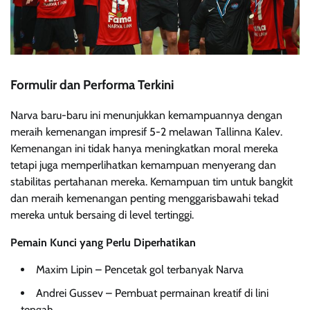
Formulir dan Performa Terkini
Narva baru-baru ini menunjukkan kemampuannya dengan
meraih kemenangan impresif 5-2 melawan Tallinna Kalev.
Kemenangan ini tidak hanya meningkatkan moral mereka
tetapi juga memperlihatkan kemampuan menyerang dan
stabilitas pertahanan mereka. Kemampuan tim untuk bangkit
dan meraih kemenangan penting menggarisbawahi tekad
mereka untuk bersaing di level tertinggi.
Pemain Kunci yang Perlu Diperhatikan
Maxim Lipin – Pencetak gol terbanyak Narva
Andrei Gussev – Pembuat permainan kreatif di lini
tengah