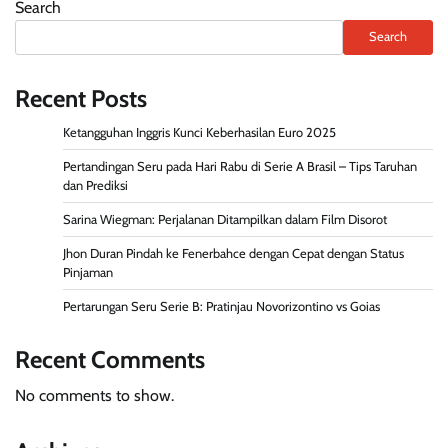
Search
Search
Recent Posts
Ketangguhan Inggris Kunci Keberhasilan Euro 2025
Pertandingan Seru pada Hari Rabu di Serie A Brasil – Tips Taruhan
dan Prediksi
Sarina Wiegman: Perjalanan Ditampilkan dalam Film Disorot
Jhon Duran Pindah ke Fenerbahce dengan Cepat dengan Status
Pinjaman
Pertarungan Seru Serie B: Pratinjau Novorizontino vs Goias
Recent Comments
No comments to show.