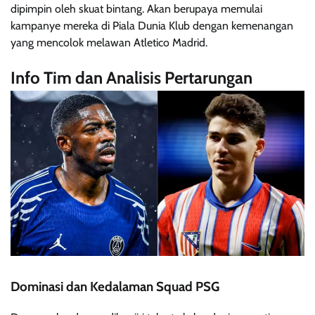
dipimpin oleh skuat bintang. Akan berupaya memulai
kampanye mereka di Piala Dunia Klub dengan kemenangan
yang mencolok melawan Atletico Madrid.
Info Tim dan Analisis Pertarungan
Dominasi dan Kedalaman Squad PSG