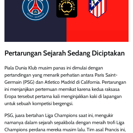
Pertarungan Sejarah Sedang Diciptakan
Piala Dunia Klub musim panas ini dimulai dengan
pertandingan yang menarik perhatian antara Paris Saint-
Germain (PSG) dan Atletico Madrid di California. Pertarungan
ini menjanjikan pertemuan memikat karena kedua raksasa
Eropa tersebut pertama kali menginjakkan kaki di lapangan
untuk sebuah kompetisi bergengsi.
PSG, juara bertahan Liga Champions saat ini, mengukir
namanya dalam sejarah sepakbola dengan meraih trofi Liga
Champions perdana mereka musim lalu. Tim asal Prancis ini,