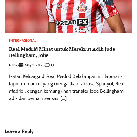
INTERNASIONAL
Real Madrid Minat untuk Merekrut Adik Jude
Bellingham, Jobe
Ramu
0
May 1, 2025
Ikatan Keluarga di Real Madrid Belakangan ini, laporan-
laporan muncul yang mengaitkan raksasa Spanyol, Real
Madrid , dengan kemungkinan transfer Jobe Bellingham,
adik dari pemain sensasi […]
Leave a Reply