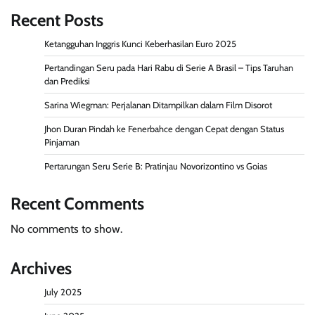
Recent Posts
Ketangguhan Inggris Kunci Keberhasilan Euro 2025
Pertandingan Seru pada Hari Rabu di Serie A Brasil – Tips Taruhan
dan Prediksi
Sarina Wiegman: Perjalanan Ditampilkan dalam Film Disorot
Jhon Duran Pindah ke Fenerbahce dengan Cepat dengan Status
Pinjaman
Pertarungan Seru Serie B: Pratinjau Novorizontino vs Goias
Recent Comments
No comments to show.
Archives
July 2025