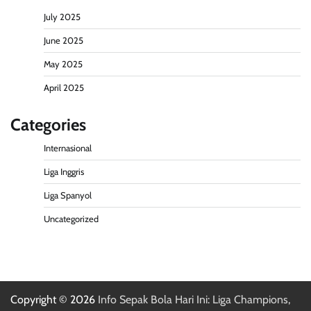
July 2025
June 2025
May 2025
April 2025
Categories
Internasional
Liga Inggris
Liga Spanyol
Uncategorized
Copyright © 2026
Info Sepak Bola Hari Ini: Liga Champions,