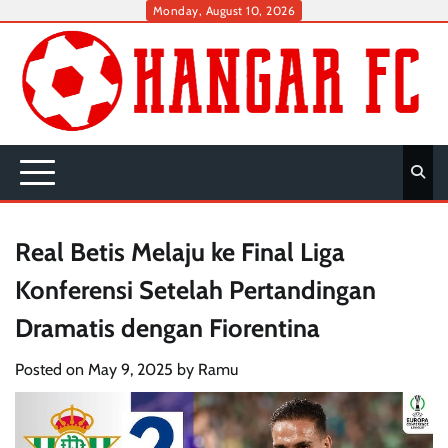
Skip
Monday, August 10, 2026
to
content
Real Betis Melaju ke Final Liga
Konferensi Setelah Pertandingan
Dramatis dengan Fiorentina
Posted on
May 9, 2025
by
Ramu