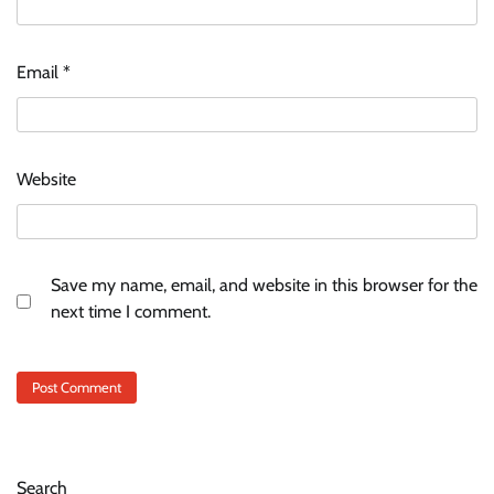
Email
*
Website
Save my name, email, and website in this browser for the
next time I comment.
Search