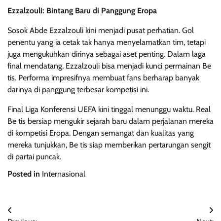
Ezzalzouli: Bintang Baru di Panggung Eropa
Sosok Abde Ezzalzouli kini menjadi pusat perhatian. Gol
penentu yang ia cetak tak hanya menyelamatkan tim, tetapi
juga mengukuhkan dirinya sebagai aset penting. Dalam laga
final mendatang, Ezzalzouli bisa menjadi kunci permainan Be
tis. Performa impresifnya membuat fans berharap banyak
darinya di panggung terbesar kompetisi ini.
Final Liga Konferensi UEFA kini tinggal menunggu waktu. Real
Be tis bersiap mengukir sejarah baru dalam perjalanan mereka
di kompetisi Eropa. Dengan semangat dan kualitas yang
mereka tunjukkan, Be tis siap memberikan pertarungan sengit
di partai puncak.
Posted in
Internasional
Post