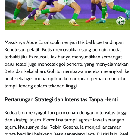
Masuknya Abde Ezzalzouli menjadi titik balik pertandingan.
Keputusan pelatih Betis memasukkan sang pemain muda
terbukti jitu. Ezzalzouli tak hanya menyuntikkan semangat
baru, tetapi juga mencetak gol penentu yang menyelamatkan
Betis dari kekalahan. Gol itu membawa mereka melangkah ke
final, sekaligus menampilkan kemampuan pemain muda itu
tampil tenang dalam tekanan tinggi.
Pertarungan Strategi dan Intensitas Tanpa Henti
Kedua tim menyuguhkan permainan dengan intensitas tinggi
dan strategi tajam. Fiorentina tampil agresif lewat serangan
tajam, khususnya dari Robin Gosens. Ia menjadi ancaman
nyata bagi lini belakang Betis sepanjang laga. Di sisi lain, Real