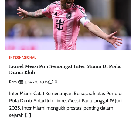
INTERNASIONAL
Lionel Messi Puji Semangat Inter Miami Di Piala
Dunia Klub
Ramu
0
June 20, 2025
Inter Miami Catat Kemenangan Bersejarah atas Porto di
Piala Dunia Antarklub Lionel Messi, Pada tanggal 19 Juni
2025, Inter Miami mengukir prestasi penting dalam
sejarah […]