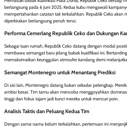
Memasuki babak kualifikasi Piala Dunia, Republik Ceko bersia
berlangsung pada 6 Juni 2025. Kedua kubu mengawali kampanye 
mempertahankan catatan tak terkalahkan. Republik Ceko akan 
diperkirakan berlangsung penuh tensi.
Performa Cemerlang Republik Ceko dan Dukungan Ka
Sebagai tuan rumah, Republik Ceko datang dengan modal positif.
membawa semangat baru jelang babak kualifikasi ini. Bertandin
memaksimalkan keunggulan atmosfer kandang demi melanjutk
Semangat Montenegro untuk Menantang Prediksi
Di sisi lain, Montenegro datang bukan sekadar pelengkap. Mer
ambisi besar. Tim tamu akan mencoba menggoyahkan dominasi 
tinggi dan fokus tajam jadi kunci mereka untuk mencuri poin.
Analisis Taktis dan Peluang Kedua Tim
Dengan sama-sama belum terkalahkan, pertemuan ini menjanjika