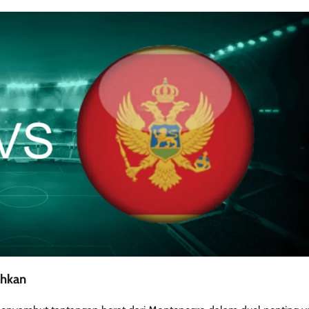
ahkan