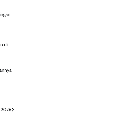
dingan
n di
bannya
a 2026