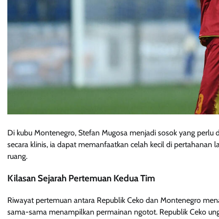
Di kubu Montenegro, Stefan Mugosa menjadi sosok yang perlu
secara klinis, ia dapat memanfaatkan celah kecil di pertahanan l
ruang.
Kilasan Sejarah Pertemuan Kedua Tim
Riwayat pertemuan antara Republik Ceko dan Montenegro mena
sama-sama menampilkan permainan ngotot. Republik Ceko unggul