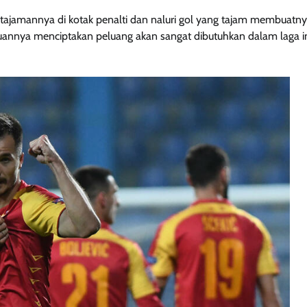
Ketajamannya di kotak penalti dan naluri gol yang tajam membuatn
annya menciptakan peluang akan sangat dibutuhkan dalam laga in