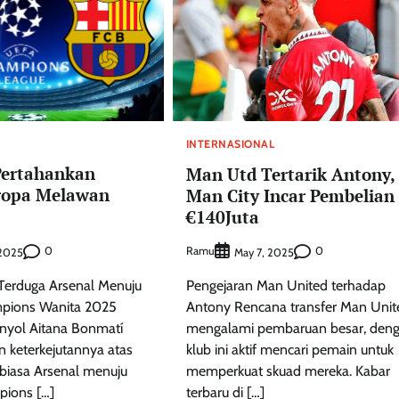
INTERNASIONAL
Pertahankan
Man Utd Tertarik Antony,
ropa Melawan
Man City Incar Pembelian
€140Juta
0
Ramu
0
 2025
May 7, 2025
 Terduga Arsenal Menuju
Pengejaran Man United terhadap
mpions Wanita 2025
Antony Rencana transfer Man Unit
nyol Aitana Bonmatí
mengalami pembaruan besar, den
keterkejutannya atas
klub ini aktif mencari pemain untuk
 biasa Arsenal menuju
memperkuat skuad mereka. Kabar
pions […]
terbaru di […]