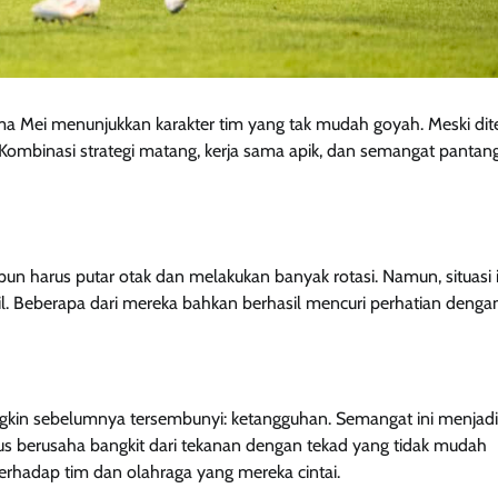
ama Mei menunjukkan karakter tim yang tak mudah goyah. Meski dit
 Kombinasi strategi matang, kerja sama apik, dan semangat pantan
un harus putar otak dan melakukan banyak rotasi. Namun, situasi i
l. Beberapa dari mereka bahkan berhasil mencuri perhatian denga
ngkin sebelumnya tersembunyi: ketangguhan. Semangat ini menjadi
s berusaha bangkit dari tekanan dengan tekad yang tidak mudah
erhadap tim dan olahraga yang mereka cintai.