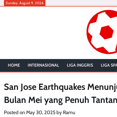
Skip
Sunday, August 9, 2026
to
content
HOME
INTERNASIONAL
LIGA INGGRIS
LIGA S
San Jose Earthquakes Menunj
Bulan Mei yang Penuh Tantan
Posted on
May 30, 2025
by
Ramu