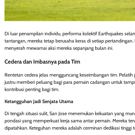
Di luar penampilan individu, performa kolektif Earthquakes sel
tantangan, mereka tetap berusaha keras di setiap pertandingan.
menyerah mewarnai aksi mereka sepanjang bulan ini.
Cedera dan Imbasnya pada Tim
Rentetan cedera jelas mengguncang keseimbangan tim. Pelatih p
justru memberi peluang bagi para pemain cadangan untuk tampi
kontribusi penting bagi tim.
Ketangguhan Jadi Senjata Utama
Di tengah situasi sulit, San Jose menemukan kekuatan yang mu
pondasi yang memperkuat kerja sama antar pemain. Mereka teru
dipatahkan. Keteguhan mereka adalah cerminan dedikasi tinggi t