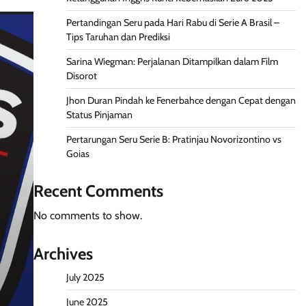
Pertandingan Seru pada Hari Rabu di Serie A Brasil –
Tips Taruhan dan Prediksi
Sarina Wiegman: Perjalanan Ditampilkan dalam Film
Disorot
Jhon Duran Pindah ke Fenerbahce dengan Cepat dengan
Status Pinjaman
Pertarungan Seru Serie B: Pratinjau Novorizontino vs
Goias
Recent Comments
No comments to show.
Archives
July 2025
June 2025