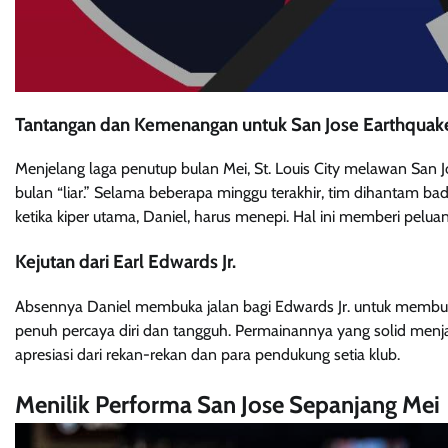
Tantangan dan Kemenangan untuk San Jose Earthquak
Menjelang laga penutup bulan Mei, St. Louis City melawan San 
bulan “liar.” Selama beberapa minggu terakhir, tim dihantam bad
ketika kiper utama, Daniel, harus menepi. Hal ini memberi pelua
Kejutan dari Earl Edwards Jr.
Absennya Daniel membuka jalan bagi Edwards Jr. untuk membukti
penuh percaya diri dan tangguh. Permainannya yang solid menj
apresiasi dari rekan-rekan dan para pendukung setia klub.
Menilik Performa San Jose Sepanjang Mei