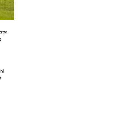
erpa
g
ni
n