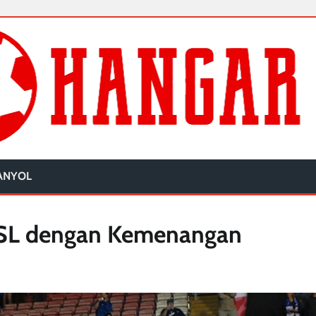
PANYOL
WSL dengan Kemenangan