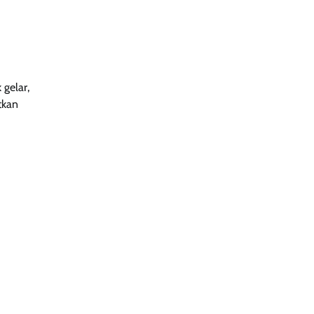
gelar,
tkan