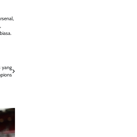
rsenal,
,
biasa.
3 yang
mpions