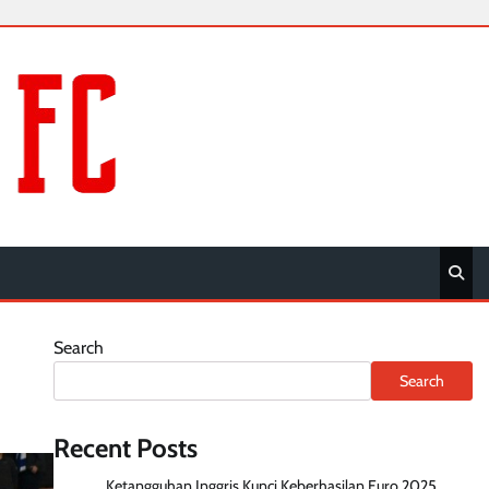
Search
Search
Recent Posts
Ketangguhan Inggris Kunci Keberhasilan Euro 2025