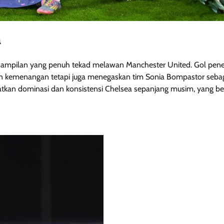
a
nampilan yang penuh tekad melawan Manchester United. Gol pen
 kemenangan tetapi juga menegaskan tim Sonia Bompastor seba
hatkan dominasi dan konsistensi Chelsea sepanjang musim, yang be