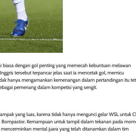
uar biasa dengan gol penting yang memecah kebuntuan melawan
nggris tersebut terpancar jelas saat ia mencetak gol, memicu
tidak hanya mengamankan kemenangan dalam pertandingan itu tet
ebagai pemenang dalam kompetisi yang sengit.
ampak yang luas, karena tidak hanya mengunci gelar WSL untuk C
nia Bompastor. Kemampuan untuk tampil dalam tekanan pada mom
nze mencerminkan mental juara yang telah ditanamkan dalam tim