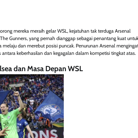
ong mereka meraih gelar WSL, kejatuhan tak terduga Arsenal
he Gunners, yang pernah dianggap sebagai penantang kuat untuk 
ea melaju dan merebut posisi puncak. Penurunan Arsenal menginga
as antara keberhasilan dan kegagalan dalam kompetisi tingkat atas.
lsea dan Masa Depan WSL