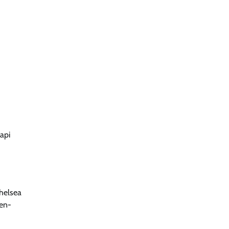
api
helsea
en-