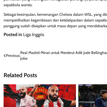
sepakbola wanita.
Sebagai kesimpulan, kemenangan Chelsea dalam WSL, yang ditan
memperlihatkan kegembiraan dan ketidakpastian dalam sepakbola
panggung sudah disiapkan untuk masa depan yang mendebarkan
Posted in
Liga Inggris
Post
Real Madrid Minat untuk Merekrut Adik Jude Bellingh
Previous:
Jobe
navigation
Related Posts