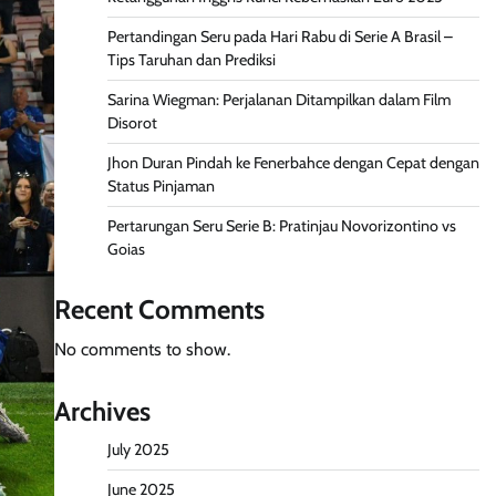
Pertandingan Seru pada Hari Rabu di Serie A Brasil –
Tips Taruhan dan Prediksi
Sarina Wiegman: Perjalanan Ditampilkan dalam Film
Disorot
Jhon Duran Pindah ke Fenerbahce dengan Cepat dengan
Status Pinjaman
Pertarungan Seru Serie B: Pratinjau Novorizontino vs
Goias
Recent Comments
No comments to show.
Archives
July 2025
June 2025