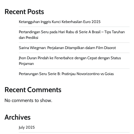
Recent Posts
Ketangguhan Inggris Kunci Keberhasilan Euro 2025
Pertandingan Seru pada Hari Rabu di Serie A Brasil – Tips Taruhan
dan Prediksi
Sarina Wiegman: Perjalanan Ditampilkan dalam Film Disorot
Jhon Duran Pindah ke Fenerbahce dengan Cepat dengan Status
Pinjaman
Pertarungan Seru Serie B: Pratinjau Novorizontino vs Goias
Recent Comments
No comments to show.
Archives
July 2025