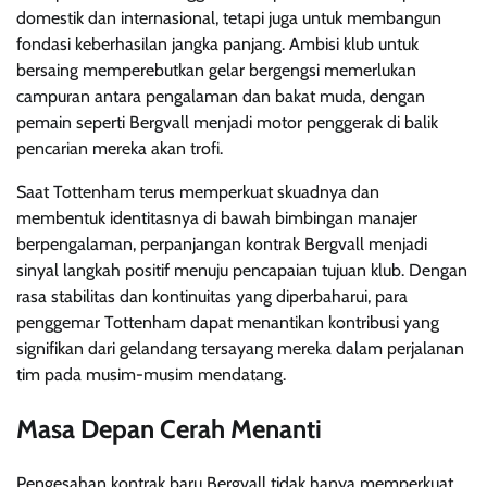
domestik dan internasional, tetapi juga untuk membangun
fondasi keberhasilan jangka panjang. Ambisi klub untuk
bersaing memperebutkan gelar bergengsi memerlukan
campuran antara pengalaman dan bakat muda, dengan
pemain seperti Bergvall menjadi motor penggerak di balik
pencarian mereka akan trofi.
Saat Tottenham terus memperkuat skuadnya dan
membentuk identitasnya di bawah bimbingan manajer
berpengalaman, perpanjangan kontrak Bergvall menjadi
sinyal langkah positif menuju pencapaian tujuan klub. Dengan
rasa stabilitas dan kontinuitas yang diperbaharui, para
penggemar Tottenham dapat menantikan kontribusi yang
signifikan dari gelandang tersayang mereka dalam perjalanan
tim pada musim-musim mendatang.
Masa Depan Cerah Menanti
Pengesahan kontrak baru Bergvall tidak hanya memperkuat