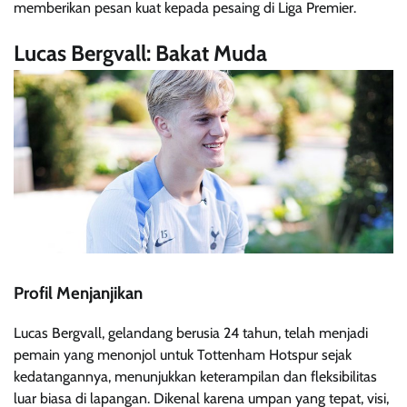
memberikan pesan kuat kepada pesaing di Liga Premier.
Lucas Bergvall: Bakat Muda
Profil Menjanjikan
Lucas Bergvall, gelandang berusia 24 tahun, telah menjadi
pemain yang menonjol untuk Tottenham Hotspur sejak
kedatangannya, menunjukkan keterampilan dan fleksibilitas
luar biasa di lapangan. Dikenal karena umpan yang tepat, visi,