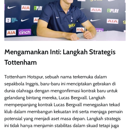
Mengamankan Inti: Langkah Strategis
Tottenham
Tottenham Hotspur, sebuah nama terkemuka dalam
sepakbola Inggris, baru-baru ini menciptakan gebrakan di
dunia olahraga dengan mengonfirmasi kontrak baru untuk
gelandang bintang mereka, Lucas Bergvall. Langkah
memperpanjang kontrak Lucas Bergvall menegaskan tekad
klub dalam membangun kekuatan inti serta menjaga pemain
potensial yang menjadi aset masa depan. Langkah strategis
ini tidak hanya menjamin stabilitas dalam skuad tetapi juga