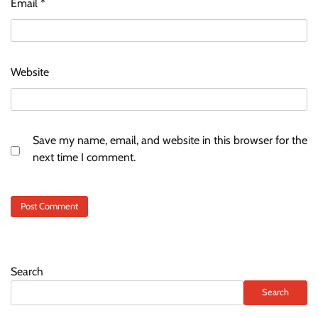
Email
*
Website
Save my name, email, and website in this browser for the
next time I comment.
Search
Search