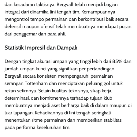
dan kesadaran taktisnya, Bergvall telah menjadi bagian
integral dari dinamika lini tengah tim. Kemampuannya
mengontrol tempo permainan dan berkontribusi baik secara
defensif maupun ofensif telah membuatnya mendapat pujian
dari penggemar dan para ahli.
Statistik Impresif dan Dampak
Dengan tingkat akurasi umpan yang tinggi lebih dari 85% dan
jumlah umpan kunci yang signifikan per pertandingan,
Bergvall secara konsisten mempengaruhi permainan
serangan Tottenham dan menciptakan peluang gol untuk
rekan setimnya. Selain kualitas teknisnya, sikap kerja,
determinasi, dan komitmennya terhadap tujuan klub
membuatnya menjadi aset berharga baik di dalam maupun di
luar lapangan. Kehadirannya di lini tengah seringkali
menentukan ritme permainan dan memberikan stabilitas
pada performa keseluruhan tim.